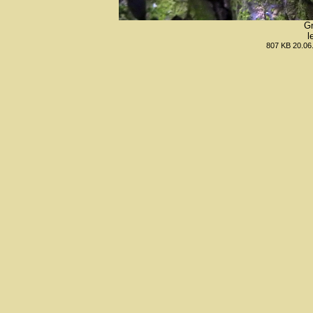
Gr
l
807 KB 20.06