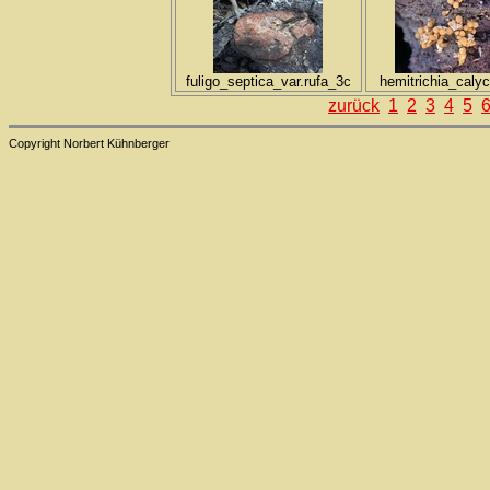
fuligo_septica_var.rufa_3c
hemitrichia_calyc
zurück
1
2
3
4
5
Copyright Norbert Kühnberger