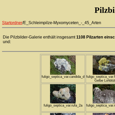
Pilzb
Startordner
/E_Schleimpilze-Myxomyceten_-_45_Arten
Die Pilzbilder-Galerie enthält insgesamt
1108 Pilzarten einsc
und:
fuligo_septica_var.candida_d
fuligo_septica_var.
Gelbe Lohblü
fuligo_septica_var.rufa_2a
fuligo_septica_var.